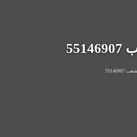
55
551469