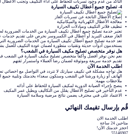
التأكد من عدم وجود تسربات للحفاظ على أداء التكييف وتجنب الأعطال 
4- تصليح جميع أعطال تكييف السيارة
إصلاح الأعطال الناتجة عن تسربات الغاز
معالجة الأعطال الكهربائية والميكانيكية
تنظيف فلاتر التكييف ومبادلات الحرارة
تعتبر خدمة تصليح جميع أعطال تكييف السيارة من الخدمات الضرورية ل
الغاز ضعف التبريد أو أعطال في الكمبروسر نحرص على تقديم خدمات عال
تعد خدمة تصليح جميع أعطال تكييف السيارة من الخدمات الضرورية الت
يستخدمون أدوات حديثة وتقنيات متطورة لضمان عودة التكييف للعمل بش
هل نوفر متخصص تصليح مكيف السيارة في الشعب؟
نعم نحن نوفر أفضل وأكفأ متخصص تصليح مكيف السيارة في الشعب فريقن
تقديم خدمة سريعة وموثوقة لضمان رضا العملاء واستمرار ثقتهم
اطلب الخدمة الآن
هل تواجه مشكلة في تكييف سيارتك لا تتردد في التواصل مع اخصائي تصل
الهاتف أو زيارة ورشنا في الشعب وسنكون سعداء بخدمتك وتلبية جميع 
ملاحظات مهمة:
ينصح بإجراء الصيانة الدورية لمكيف السيارة للحفاظ على أدائه
عدم التأخير في تصليح الأعطال يقلل من التكاليف ويطيل عمر المكيف
الاعتماد على فني محترف يضمن نتائج مرضية وسلامة السيارة
قُم بإرسال تقيمك النهائي
اطلب الخدمة الان
متاحين 24 ساعة
احجز خدمتك الآن!
55146907