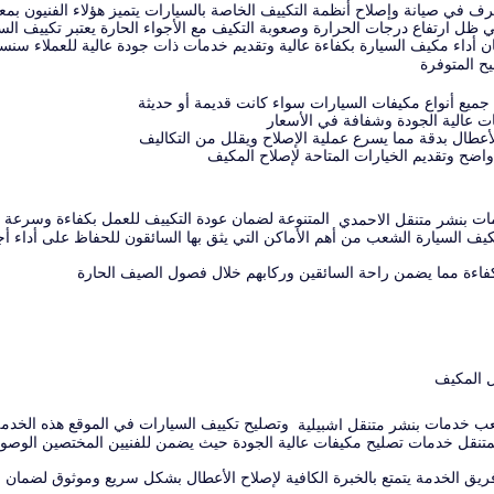
 صيانة وإصلاح أنظمة التكييف الخاصة بالسيارات يتميز هؤلاء الفنيون بمعرف
 ظل ارتفاع درجات الحرارة وصعوبة التكيف مع الأجواء الحارة يعتبر تكييف السيا
أداء مكيف السيارة بكفاءة عالية وتقديم خدمات ذات جودة عالية للعملاء سنس
ح المتوفرة
جميع أنواع مكيفات السيارات سواء كانت قديمة أو حديثة
ات عالية الجودة وشفافة في الأسعار
عطال بدقة مما يسرع عملية الإصلاح ويقلل من التكاليف
ضح وتقديم الخيارات المتاحة لإصلاح المكيف
مات
المتنوعة لضمان عودة التكييف للعمل بكفاءة وسرعة 
بنشر متنقل الاحمدي
 السيارة الشعب من أهم الأماكن التي يثق بها السائقون للحفاظ على أداء أ
فاءة مما يضمن راحة السائقين وركابهم خلال فصول الصيف الحارة
ل المكيف
لشعب خدمات
وتصليح تكييف السيارات في الموقع هذه الخدمة ت
بنشر متنقل اشبيلية
لمتنقل خدمات تصليح مكيفات عالية الجودة حيث يضمن للفنيين المختصين الوصو
فريق الخدمة يتمتع بالخبرة الكافية لإصلاح الأعطال بشكل سريع وموثوق لضمان 