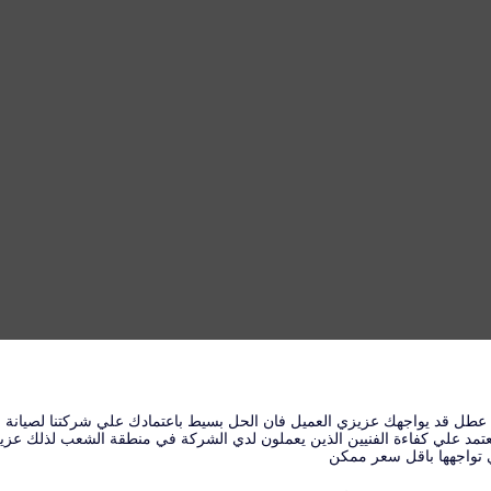
ي عطل قد يواجهك عزيزي العميل فان الحل بسيط باعتمادك علي شركتنا لصيانة 
 ونعتمد علي كفاءة الفنيين الذين يعملون لدي الشركة في منطقة الشعب لذلك ع
 تواجهها باقل سعر ممكن