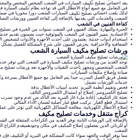
يعد اخصائي تصليح تكييف السيارات في الشعب الشخص المختص والمحترف في
في التعامل مع جميع أنواع الأعطال التي قد تواجه نظام تكييف السيارة في
لذلك يلعب اخصائي
السيارات الشعب دورا محوريا في ضمان 
تصليح تكييف
الشعب والخدمات التي يقدمها بالإضافة إلى كفاءة الفنيين وورشات التصلي
كفاءة الفنيين في الشعب
الخبرة والمهارة: يمتلك الفنيون في الشعب سنوات من الخبرة في تصليح 
الاعتمادية: يتميز الفنيون في الشعب بالموثوقية حيث يضمنون تقديم خدم
استخدام أدوات حديثة: يعتمدون على أحدث الأجهزة والأدوات لتشخيص الأ
الشفافية والاحترافية: يحرص الفنيون على شرح المشكلة للعميل بشكل وا
ورشات تصليح مكيف السيارة الشعب
توجد العديد من ورشات تصليح مكيف السيارة في الشعب التي توفر خد
الشعب المتخصص ومجهز بأحدث التقنيات والأجهزة تعد ورشات تصليح مكيف
صيانة وإصلاح مكيفات السيارات
بفضل فريق العمل المدرب جيدا يتم التعامل مع جميع الأعطال بسرعة وك
خدمات الورشات تشمل:
فحص وتقييم أنظمة التبريد: تحديد أسباب الأعطال بدقة
تصليح الكمبروسر: إصلاح أو استبدال الكمبروسر التالف
تعبئة غاز التكييف: إعادة ملء غاز التبريد بعد التأكد من عدم وجود تسرب
استبدال قطع الغيار: تركيب قطع غيار أصلية لضمان الأداء المثالي
إصلاح الأعطال الكهربائية: معالجة المشاكل الكهربائية التي تؤثر على عم
كراج متنقل وخدمات تصليح مكيف
بالإضافة إلى الورشات الثابتة توفر العديد من الكراجات المتنقلة في ا
أو للزبائن الذين يفضلون إصلاح المكيف في مكان وجودهميقدم الكراج ا
الشعب
مما يوفر الوقت والجهد سواء كانت المشكلة في التبريد أو التكييف فإن 