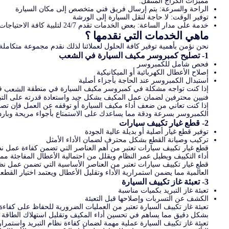
مميزات الكراج المتنقل:
الراحة والسرعة: يتم إرسال فريق فني متخصص إلى مكان السيارة
توفير الوقت: لا حاجة لنقل السيارة إلى الورشة
خدمة على مدار الساعة: بعض الخدمات تقدم 24/7 لتلبية كافة الاحتياجات
ماهي الخدمات التي نقدمها ؟
نحن نؤمن بأهمية توفير كافة الحلول لعملائنا لذلك نقدم مجموعة متكام
1- تصليح كمبروسر مكيف السيارة في الشعب
فحص شامل للكمبروسر
إصلاح الأعطال الكهربائية أو الميكانيكية
استبدال الكمبروسر عند الحاجة بأجزاء أصلية
إذا كنت تواجه مشكلة في كمبروسر مكيف السيارة في منطقة
فا
الشعب
فنيين محترفين لضمان عمل المكيف بشكل جيد واستعادة قدرته على التب
إذا كنت تعاني من ضعف أداء مكيف السيارة أو توقفه عن العمل فإن تص
الكمبروسر بسرعة ودقة مما يساعدك على الاستمتاع بأجواء مريحة وبار
2- قطع غيار تكييف سيارات
توفير قطع غيار أصلية أو بديلة عالية الجودة
تركيب وصيانة القطع بشكل محترف لضمان الأداء الأمثل
قطع غيار تكييف سيارات تعتبر من أهم العناصر التي تضمن كفاءة عمل نظا
أداء التكييف ويطيل عمر النظام ويقلل من احتمالية الأعطال المفاجئة مم
قطع غيار تكييف سيارات تعتبر من العناصر الأساسية التي تضمن عمل نظا
العالمية مما يضمن استمرارية الأداء وتقليل الأعطال ويعتمد اختيار الق
3- تعبئة غاز تكييف السيارة
تعبئة غاز التبريد بكميات مناسبة
الكشف عن التسربات وإصلاحها قبل التعبئة
تعبئة غاز تكييف السيارة تعتبر من العمليات الضرورية للحفاظ على كفاءة 
بشكل دقيق مما يساهم في تحسين أداء المكيف وتقليل استهلاك الطاقة ك
تعبئة غاز تكييف السيارة عملية مهمة لضمان كفاءة نظام التبريد واستم