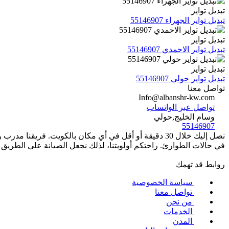
تبديل تواير
تبديل تواير الجهراء 55146907
تبديل تواير
تبديل تواير الاحمدي 55146907
تبديل تواير
تبديل تواير حولي 55146907
تواصل معنا
Info@albanshr-kw.com
تواصل عبر الواتساب
وسام الخليج,حولي
55146907
في حالات الطوارئ. راحتكم أولويتنا، لذلك نجعل الصيانة على الطريق س
روابط قد تهمك
سياسة الخصوصية
تواصل معنا
من نحن
الخدمات
المدن