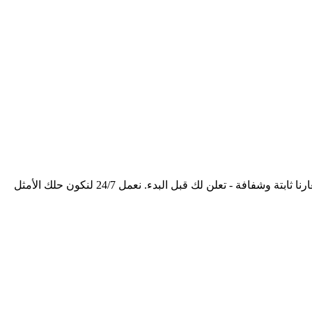
نصل إليك خلال 30 دقيقة أو أقل في أي مكان بالكويت. فريقنا مدرب ومؤهل ويملك أحدث المعدات المتنقلة لخدمة جميع أنواع السيارات. أسعارنا ثابتة وشفافة - تعلن لك قبل البدء. نعمل 24/7 لنكون حلك الأمثل