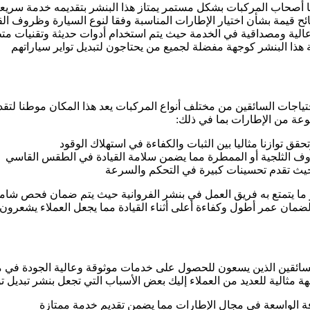
تاجها أصحاب المركبات بشكل مستمر يمتاز هذا البنشر بتقديمه خدمة سر
ائح قيمة بشأن اختيار الإطارات المناسبة وفقا لنوع السيارة وظروف ال
 عالية ومصداقية في الخدمة حيث يتم استخدام أدوات حديثة وتقنيات مت
هذا البنشر كوجهة مفضلة لجميع من يحتاجون لتبديل تواير سياراتهم
بي احتياجات السائقين من مختلف أنواع المركبات يعد هذا المكان موطنا 
وعة من الإطارات بما في ذلك:
تحقق توازنا مثاليا بين الثبات والكفاءة في استهلاك الوقود
وف الثلجية أو الممطرة مما يضمن سلامة القيادة في الطقس القاسي
ة حيث تقدم تحسينات كبيرة في التحكم والسرعة
 ما يتمتع به فريق العمل في بنشر الفروانية حيث يتم ضمان فحص شامل
مان عمر أطول وكفاءة أعلى أثناء القيادة مما يجعل العملاء يشعرون بال
حة للسائقين الذين يسعون للحصول على خدمات موثوقة وعالية الجودة في
 مثالية للعديد من العملاء إليك بعض الأسباب التي تجعل بنشر تبديل تواي
عرفة الواسعة في مجال الإطارات مما يضمن تقديم خدمة ممتازة