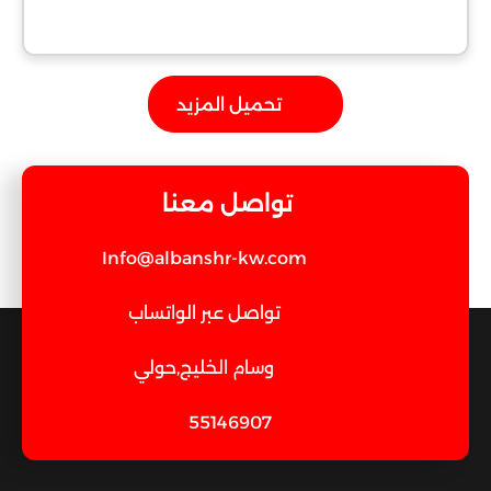
تحميل المزيد
تواصل معنا
Info@albanshr-kw.com
تواصل عبر الواتساب
وسام الخليج,حولي
55146907